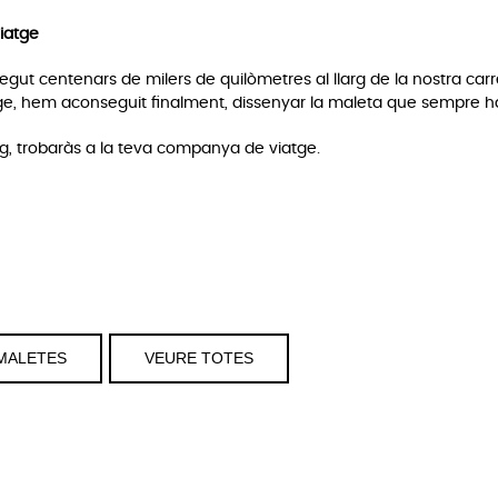
iatge
gut centenars de milers de quilòmetres al llarg de la nostra carrer
e, hem aconseguit finalment, dissenyar la maleta que sempre hag
eg, trobaràs a la teva companya de viatge.
MALETES
VEURE TOTES