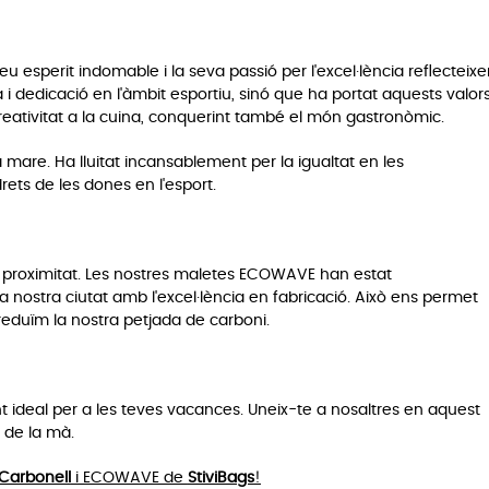
u esperit indomable i la seva passió per l'excel·lència reflecteix
i dedicació en l'àmbit esportiu, sinó que ha portat aquests valor
creativitat a la cuina, conquerint també el món gastronòmic.
are. Ha lluitat incansablement per la igualtat en les
ets de les dones en l'esport.
de proximitat. Les nostres maletes ECOWAVE han estat
la nostra ciutat amb l'excel·lència en fabricació. Això ens permet
reduïm la nostra petjada de carboni.
ideal per a les teves vacances. Uneix-te a nosaltres en aquest
 de la mà.
Carbonell
i ECOWAVE de
StiviBags
!