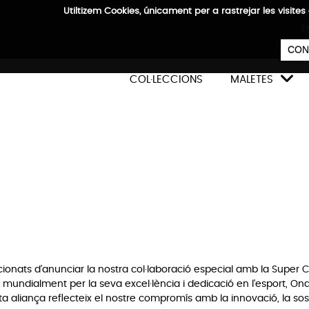
Utiltizem Cookies, únicament per a rastrejar les vis
E
CON

COL·LECCIONS
MALETES
reix ECOWAVE: La Nova Col·lecci
iviBags amb Ona Carbonell
onats d'anunciar la nostra col·laboració especial amb la Super C
mundialment per la seva excel·lència i dedicació en l'esport, Ona
ta aliança reflecteix el nostre compromís amb la innovació, la soste