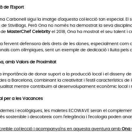
 de l'Esport
 Carbonell sigui la imatge d'aquesta col·lecció tan especial. El se
 de StiviBags. Però Ona no només ha demostrat la seva disciplina 
a de
MasterChef Celebrity
el 2018, Ona ha mostrat el seu talent i 
 fervent defensora dels drets de les dones, especialment com a m
nals com olímpiques, sent un exemple de dedicació i lluita pels dr
a, amb Valors de Proximitat
la importància de donar suport a la producció local i el disseny 
a Barcelona, combinant la creativitat i l'estil característics de 
 qualitat mentre contribuïm al desenvolupament econòmic local i 
l per a les Vacances
odernes i ecològiques, les maletes ECOWAVE seran el complement 
és sostenible i descobreix com l'elegància i l'ecologia poden anar
ncreïble col·lecció i acompanya'ns en aquesta aventura amb
Ona 