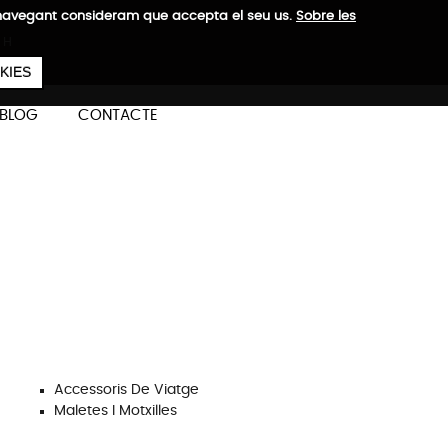
a navegant consideram que accepta el seu us.
Sobre les
 H
657
€
ES
CA
EN
KIES
BLOG
CONTACTE
Categories
Veure Totes
Maletes
Accessoris De Viatge
Maletes I Motxilles