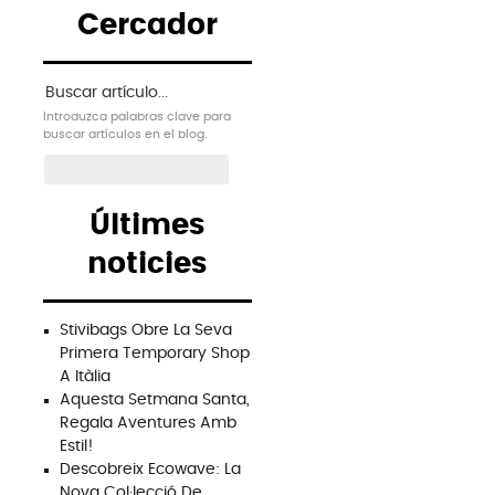
Cercador
Buscar artículo en el blog
Introduzca palabras clave para
buscar artículos en el blog.
Últimes
noticies
Stivibags Obre La Seva
Primera Temporary Shop
A Itàlia
Aquesta Setmana Santa,
Regala Aventures Amb
Estil!
Descobreix Ecowave: La
Nova Col·lecció De