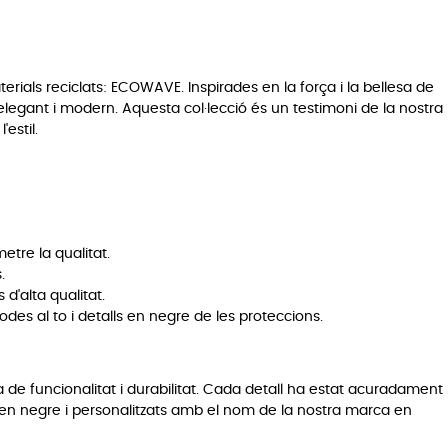
rials reciclats: ECOWAVE. Inspirades en la força i la bellesa de
egant i modern. Aquesta col·lecció és un testimoni de la nostra
estil.
re la qualitat.
.
 d'alta qualitat.
des al to i detalls en negre de les proteccions.
funcionalitat i durabilitat. Cada detall ha estat acuradament
mbé en negre i personalitzats amb el nom de la nostra marca en