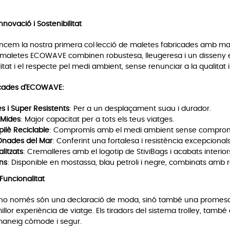
ovació i Sostenibilitat
lancem la nostra primera col·lecció de maletes fabricades amb mate
 maletes ECOWAVE combinen robustesa, lleugeresa i un disseny el
itat i el respecte pel medi ambient, sense renunciar a la qualitat i l'
acades d'ECOWAVE:
s i Super Resistents
: Per a un desplaçament suau i durador.
 Mides
: Major capacitat per a tots els teus viatges.
ilè Reciclable
: Compromís amb el medi ambient sense compromet
 Onades del Mar
: Conferint una fortalesa i resistència excepcionals
litzats
: Cremalleres amb el logotip de StiviBags i acabats interiors
ns
: Disponible en mostassa, blau petroli i negre, combinats amb ro
 Funcionalitat
 només són una declaració de moda, sinó també una promesa de 
millor experiència de viatge. Els tiradors del sistema trolley, ta
maneig còmode i segur.