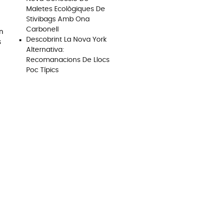
Maletes Ecològiques De
Stivibags Amb Ona
Carbonell
en
Descobrint La Nova York
s
Alternativa:
Recomanacions De Llocs
Poc Típics