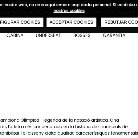
ites al nostre web, no emmagatzemem cap dada personal. Si continú
nostres cookies
NVIAMENTS GRATUÏTS A PARTIR DE 50 €
PAGAMENT SEGUR
SERVEI 48/72
0
€
FIGURAR COOKIES
ACCEPTAR COOKIES
REBUTJAR COO
CABINA
UNDERSEAT
BOSSES
GARANTIA
BLOG
ó de Maletes Ecològiques de
Maletes
26/06/2024
ampiona Olímpica i llegenda de la natació artística,
Ona
 és l'atleta més condecorada en la història dels mundials de
nibilitat i el disseny d'alta qualitat, característiques fonamentals