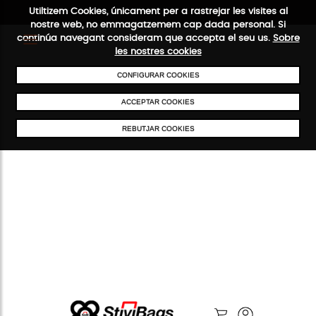
Utiltizem Cookies, únicament per a rastrejar les visites al
nostre web, no emmagatzemem cap dada personal. Si
continúa navegant consideram que accepta el seu us.
Sobre
les nostres cookies
ENVIAMENTS GRATUÏTS A PARTIR DE 50 €
PAGAMENT SEGUR
SERV
CONFIGURAR COOKIES
ACCEPTAR COOKIES
REBUTJAR COOKIES