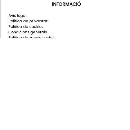
INFORMACIÓ
Avís legal
Política de privacitat
Política de cookies
Condicions generals
Política de xarxes socials
Configuració de les cookies
COMUNITAT STIVIBAGS
La nostra història
Preguntes freqüents
Codi ètic
Stivibags sostenible
Registra el teu producte
CONTACTE
+34 93 846 69 36 (L-J de 08:00 a