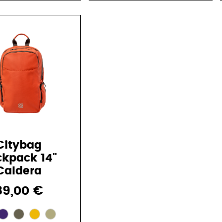
Citybag
kpack 14"
Caldera
89,00 €