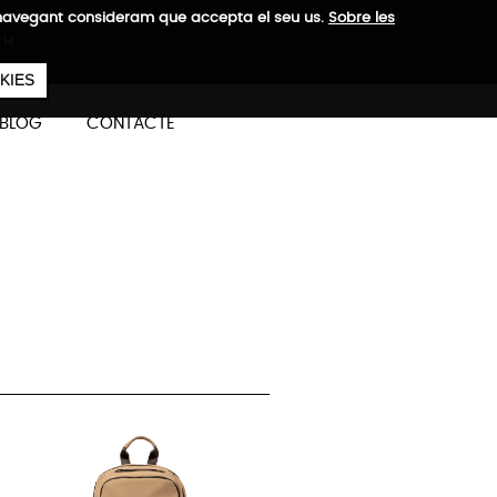
a navegant consideram que accepta el seu us.
Sobre les
 H
657
€
ES
CA
EN
KIES
BLOG
CONTACTE
4"