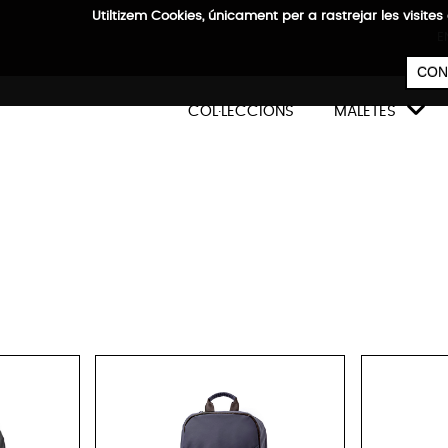
Utiltizem Cookies, únicament per a rastrejar les vis
E
CON

COL·LECCIONS
MALETES
Ci