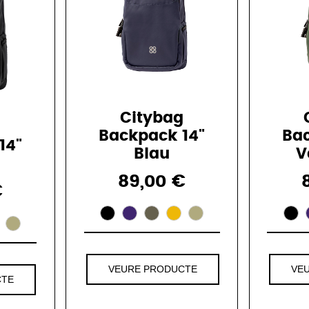
Citybag
g
Backpack 14"
Bac
14"
Blau
V
89,00 €
€
VEURE PRODUCTE
VE
CTE