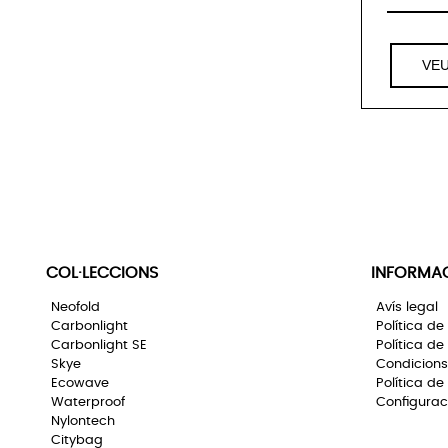
VE
COL·LECCIONS
INFORMA
Neofold
Avís legal
Carbonlight
Política de
Carbonlight SE
Política de
Skye
Condicions
Ecowave
Política de
Waterproof
Configurac
Nylontech
Citybag