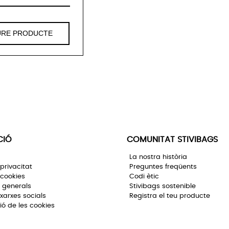
URE PRODUCTE
CIÓ
COMUNITAT STIVIBAGS
La nostra història
 privacitat
Preguntes freqüents
 cookies
Codi ètic
 generals
Stivibags sostenible
 xarxes socials
Registra el teu producte
ió de les cookies