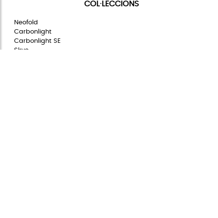
COL·LECCIONS
Neofold
Carbonlight
Carbonlight SE
Skye
Ecowave
Waterproof
Nylontech
Citybag
Womanbags
INFORMACIÓ
Avís legal
Política de privacitat
Política de cookies
Condicions generals
Política de xarxes socials
Configuració de les cookies