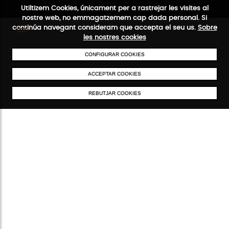
Utiltizem Cookies, únicament per a rastrejar les visites al
nostre web, no emmagatzemem cap dada personal. Si
continúa navegant consideram que accepta el seu us.
Sobre
les nostres cookies
CONFIGURAR COOKIES
ENVIAMENTS GRATUÏTS A PARTIR DE 50 €
PAGAMENT SEGUR
SERVEI 48/
ACCEPTAR COOKIES
REBUTJAR COOKIES