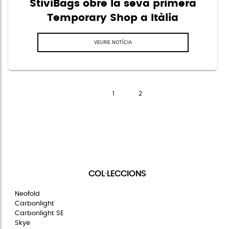
StiviBags obre la seva primera
Temporary Shop a Itàlia
VEURE NOTÍCIA
Pàgina
de
1
2
COL·LECCIONS
Neofold
Carbonlight
Carbonlight SE
Skye