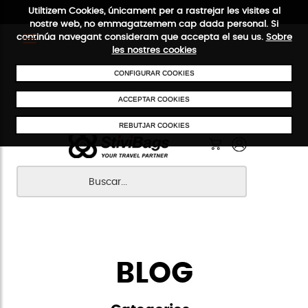
Utiltizem Cookies, únicament per a rastrejar les visites al
nostre web, no emmagatzemem cap dada personal. Si
continúa navegant consideram que accepta el seu us.
Sobre
ENVIAMENTS GRATUÏTS A PARTIR DE 50 €
PAGAMENT S
les nostres cookies
CONFIGURAR COOKIES
ACCEPTAR COOKIES
REBUTJAR COOKIES
BLOG