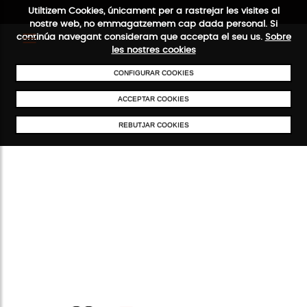
Utiltizem Cookies, únicament per a rastrejar les visites al
nostre web, no emmagatzemem cap dada personal. Si
continúa navegant consideram que accepta el seu us.
Sobre
les nostres cookies
CONFIGURAR COOKIES
ENVIAMENTS GRATUÏTS A PARTIR DE 50 €
PAGAMENT SEGUR
SERVEI 
ACCEPTAR COOKIES
REBUTJAR COOKIES