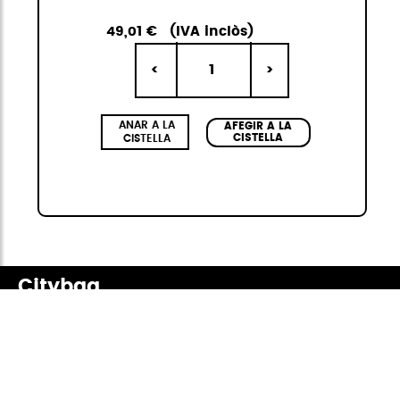
49,01 €
(IVA inclòs)
1
<
>
ANAR A LA
AFEGIR A LA
CISTELLA
CISTELLA
Citybag
La col·lecció Citybag Mini de StiviBags és la
combinació perfecta de disseny urbà,
versatilitat i resistència. Composta per tres
bosses de diferents mides, sempre en kit de 3,
disponibles en quatre colors elegants i de