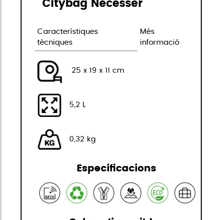
Citybag Necesser
Característiques
Més
tècniques
informació
25 x 19 x 11 cm
5,2 L
0,32 kg
Especificacions