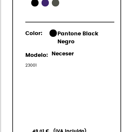
Color:
Pantone Black
Negro
Neceser
Modelo:
23001
49,01 €
(IVA incluido)