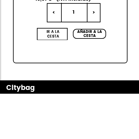
1
<
>
IR A LA
AÑADIR A LA
CESTA
CESTA
Citybag
La colección Citybag Mini de StiviBags es la
combinación perfecta de diseño urbano,
versatilidad y resistencia. Compuesta por tres
bolsos de distintos tamaños, siempre en kit
de 3, disponibles en cuatro colores elegantes
y de moda, ideales para cualquier ocasión.