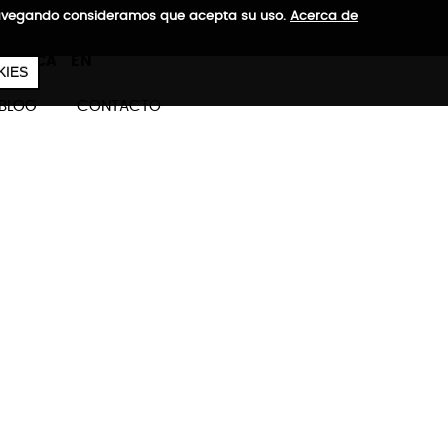
a navegando consideramos que acepta su uso.
Acerca de
657
€
ES
CA
EN
KIES
BLOG
CONTACTO
"