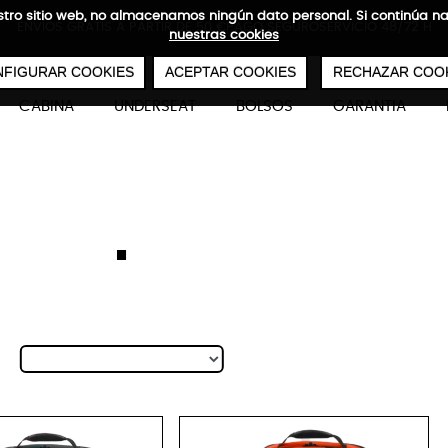
 nuestro sitio web, no almacenamos ningún dato personal. Si continú
ENVÍOS GRATIS A PARTIR DE 50 €
PAGO SEGURO
SERVICIO 48/72 H
nuestras cookies
0
€
FIGURAR COOKIES
ACEPTAR COOKIES
RECHAZAR COO
CABINA
UNDERSEAT
BOLSOS
GARANTIA
Adventure Eco
Backpack Max 17