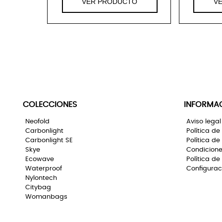
VER PRODUCTO
V
COLECCIONES
INFORMA
Neofold
Aviso legal
Carbonlight
Política de
Carbonlight SE
Política de
Skye
Condicione
Ecowave
Política de
Waterproof
Configurac
Nylontech
Citybag
Womanbags