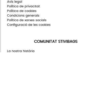
Avís legal
Política de privacitat
Política de cookies
Condicions generals
Política de xarxes socials
Configuració de les cookies
COMUNITAT STIVIBAGS
La nostra història
Preguntes freqüents
Codi ètic
Stivibags sostenible
Registra el teu producte
CONTACTE
+34 93 846 69 36 (L-J de 08:00 a
17:00 y V 08:00 a 14:00)
info@stivibags.com