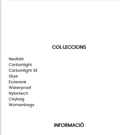
COL·LECCIONS
Neofold
Carbonlight
Carbonlight SE
Skye
Ecowave
Waterproof
Nylontech
Citybag
Womanbags
INFORMACIÓ