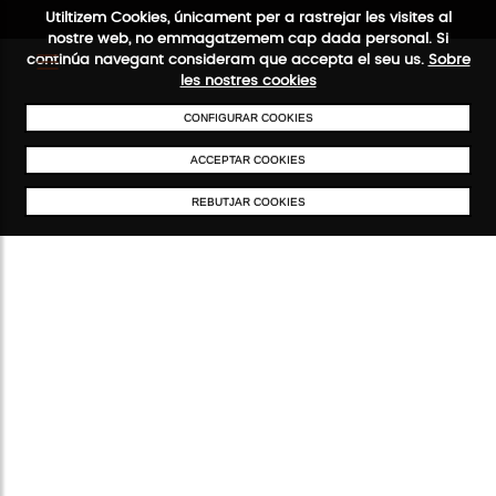
Utiltizem Cookies, únicament per a rastrejar les visites al
nostre web, no emmagatzemem cap dada personal. Si
continúa navegant consideram que accepta el seu us.
Sobre
les nostres cookies
CONFIGURAR COOKIES
ENVIAMENTS GRATUÏTS A PARTIR DE 50 €
PAGAMENT SEGUR
SERVEI 
ACCEPTAR COOKIES
REBUTJAR COOKIES