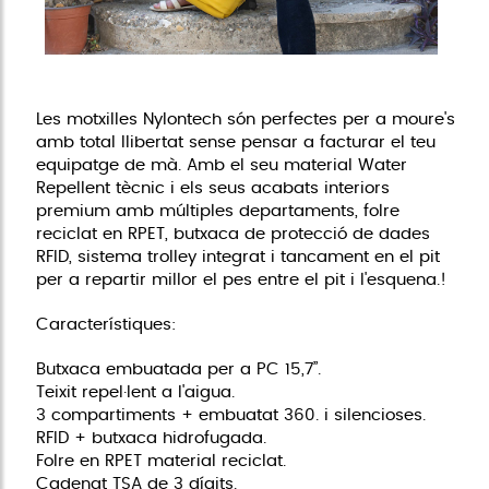
Les motxilles Nylontech són perfectes per a moure's
amb total llibertat sense pensar a facturar el teu
equipatge de mà. Amb el seu material Water
Repellent tècnic i els seus acabats interiors
premium amb múltiples departaments, folre
reciclat en RPET, butxaca de protecció de dades
RFID, sistema trolley integrat i tancament en el pit
per a repartir millor el pes entre el pit i l'esquena.!
Característiques:
Butxaca embuatada per a PC 15,7”.
Teixit repel·lent a l'aigua.
3 compartiments + embuatat 360. i silencioses.
RFID + butxaca hidrofugada.
Folre en RPET material reciclat.
Cadenat TSA de 3 dígits.