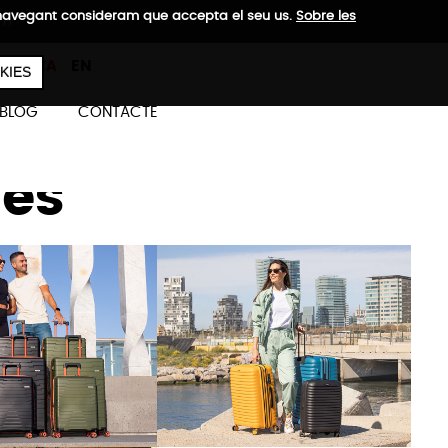
a navegant consideram que accepta el seu us.
Sobre les
 H
657
€
ES
CA
EN
KIES
BLOG
CONTACTE
ues