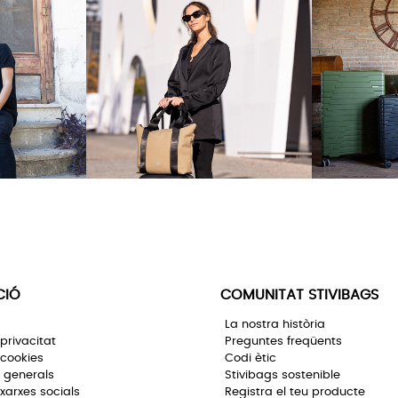
CIÓ
COMUNITAT STIVIBAGS
La nostra història
 privacitat
Preguntes freqüents
 cookies
Codi ètic
 generals
Stivibags sostenible
 xarxes socials
Registra el teu producte