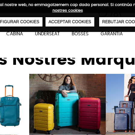
ites al nostre web, no emmagatzemem cap dada personal. Si continú
NVIAMENTS GRATUÏTS A PARTIR DE 50 €
PAGAMENT SEGUR
SERVEI 48/72
nostres cookies
0
€
FIGURAR COOKIES
ACCEPTAR COOKIES
REBUTJAR COO
CABINA
UNDERSEAT
BOSSES
GARANTIA
s Nostres Marq