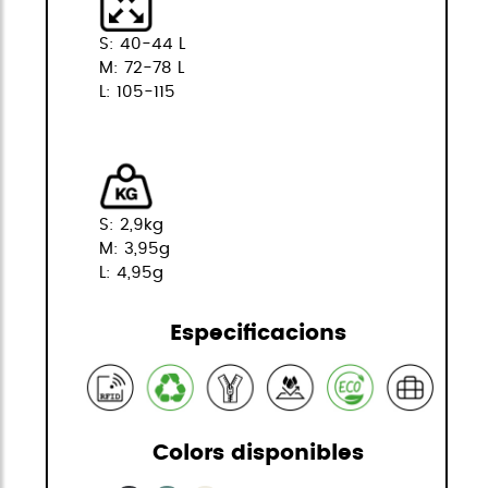
S: 40-44 L
M: 72-78 L
L: 105-115
S: 2,9kg
M: 3,95g
L: 4,95g
Especificacions
Colors disponibles