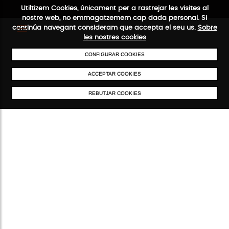
Utiltizem Cookies, únicament per a rastrejar les visites al
nostre web, no emmagatzemem cap dada personal. Si
continúa navegant consideram que accepta el seu us.
Sobre
les nostres cookies
CONFIGURAR COOKIES
ENVIAMENTS GRATUÏTS A PARTIR DE 50 €
PAGAMENT SEGUR
SERV
ACCEPTAR COOKIES
REBUTJAR COOKIES