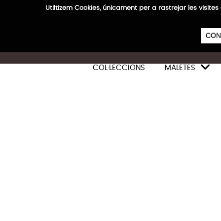
Utiltizem Cookies, únicament per a rastrejar les vis
E
CON

COL·LECCIONS
MALETES