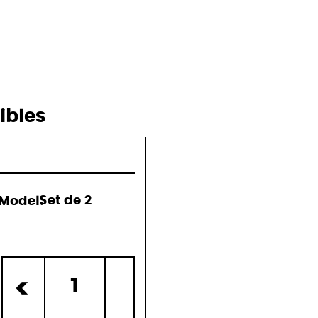
ions
ibles
Model:
Set de 2
)
1
<