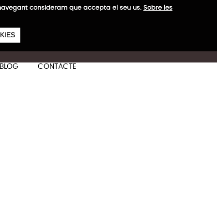
a navegant consideram que accepta el seu us.
Sobre les
657
€
 H
KIES
ES
CA
EN
BLOG
CONTACTE
a + Mitjana
Més informació
binació d'estil, funcionalitat
S: 1,95 kg
M: 2,75 kg