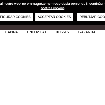
ites al nostre web, no emmagatzemem cap dada personal. Si continú
nostres cookies
0
€
NVIAMENTS GRATUÏTS A PARTIR DE 50 €
PAGAMENT SEGUR
SERVEI 48/72
FIGURAR COOKIES
ACCEPTAR COOKIES
REBUTJAR COO
CABINA
UNDERSEAT
BOSSES
GARANTIA
Carbonlight Set de 2 Cabin
Característiques tècniques
Dirigida a aquells viatgers que busquen una com
i durabilitat.
S: 55x 40x 20 cm
S: 44 L
M: 65,5x 47,5x 26 cm
M: 80 L