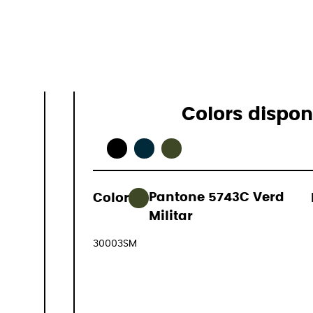
Especificac
Colors dispon
Color:
Pantone 5743C Verd
298,00 €
Militar
(IVA inclòs
30003SM