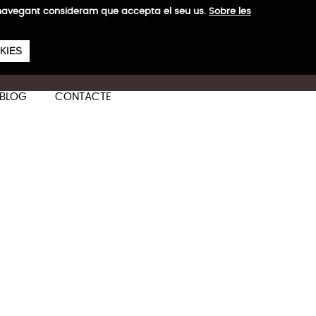
a navegant consideram que accepta el seu us.
Sobre les
657
€
 H
KIES
ES
CA
EN
BLOG
CONTACTE
bina
Més informació
binació d'estil, funcionalitat
S: 2,8 kg
S: 2,8 kg