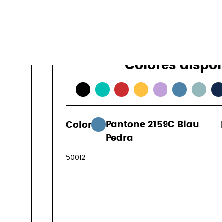
Colores dispo
Color:
Pantone 2159C Blau
237,99 €
Pedra
(IVA inclòs
50012