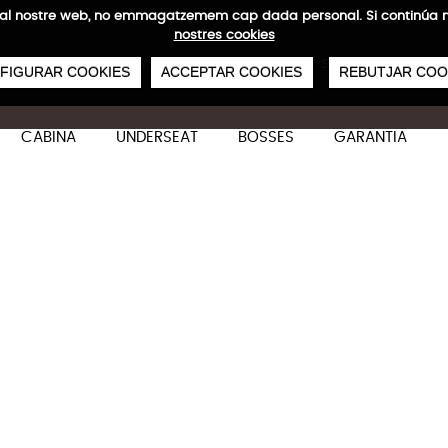
ites al nostre web, no emmagatzemem cap dada personal. Si continú
nostres cookies
0
€
NVIAMENTS GRATUÏTS A PARTIR DE 50 €
PAGAMENT SEGUR
SERVEI 48/72
FIGURAR COOKIES
ACCEPTAR COOKIES
REBUTJAR COO
CABINA
UNDERSEAT
BOSSES
GARANTIA
Skye Set de 2 Cabina + Ca
Característiques tècniques
Dirigida a aquells viatgers que busquen una com
i durabilitat.
S: 55x 40x 20/23 cm
S: 36/41 L
S: 55x 40x 20/23 cm
S: 34/41 L