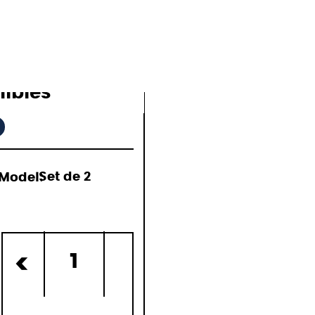
nibles
Model:
Set de 2
)
1
<