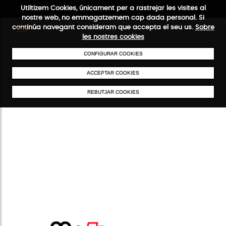
Utiltizem Cookies, únicament per a rastrejar les visites al
nostre web, no emmagatzemem cap dada personal. Si
continúa navegant consideram que accepta el seu us.
Sobre
les nostres cookies
CONFIGURAR COOKIES
ENVIAMENTS GRATUÏTS A PARTIR DE 50 €
PAGAMENT SEGUR
SER
ACCEPTAR COOKIES
REBUTJAR COOKIES