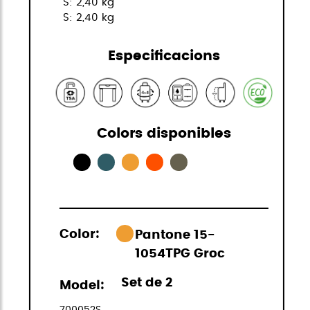
S: 2,40 kg
S: 2,40 kg
Especificacions
Colors disponibles
Color:
Pantone 15-
1054TPG Groc
Set de 2
Model:
700052S