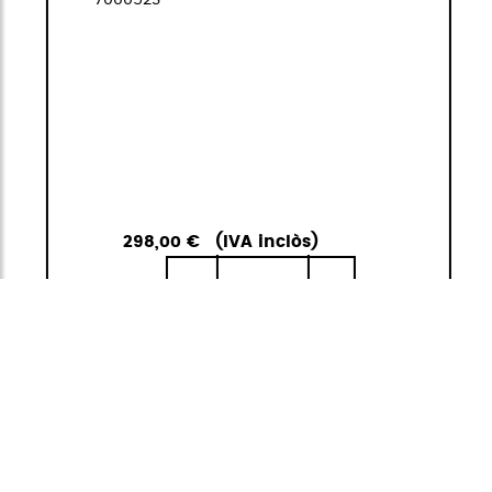
298,00 €
(IVA inclòs)
1
<
>
ANAR A LA
AFEGIR A LA
CISTELLA
CISTELLA