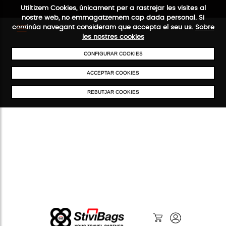
Utiltizem Cookies, únicament per a rastrejar les visites al
nostre web, no emmagatzemem cap dada personal. Si
continúa navegant consideram que accepta el seu us.
Sobre
les nostres cookies
ENVIAMENTS GRATUÏTS A PARTIR DE 50 €
PAGAMENT SEGUR
SERVE
CONFIGURAR COOKIES
ACCEPTAR COOKIES
REBUTJAR COOKIES