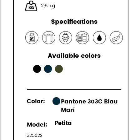
2,5 kg
Specifications
Available colors
Color:
Pantone 303C Blau
Marí
Petita
Model:
32502S