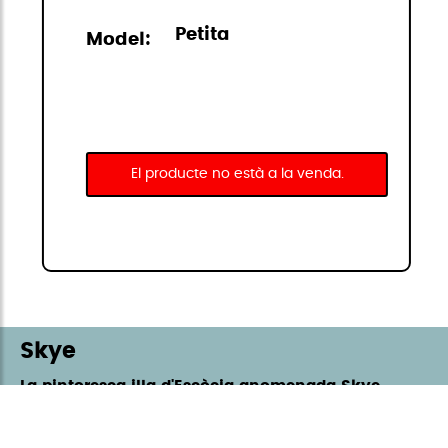
Petita
Model:
El producte no està a la venda.
Skye
La pintoresca illa d'Escòcia anomenada Skye,
dona nom a aquesta acolorida i moderna
col·lecció de StiviBags. Amb un gran assortit