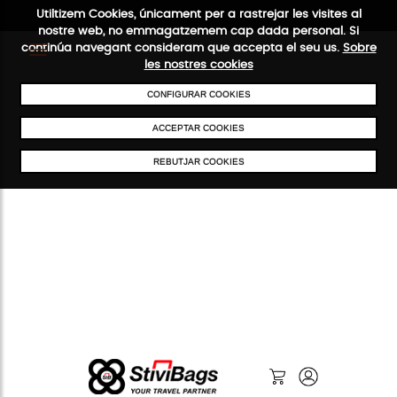
Utiltizem Cookies, únicament per a rastrejar les visites al
nostre web, no emmagatzemem cap dada personal. Si
continúa navegant consideram que accepta el seu us.
Sobre
les nostres cookies
ENVIAMENTS GRATUÏTS A PARTIR DE 50 €
PAGAMENT SEGUR
SERVEI
CONFIGURAR COOKIES
ACCEPTAR COOKIES
REBUTJAR COOKIES