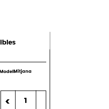
ions
ibles
Model:
Mitjana
)
1
<