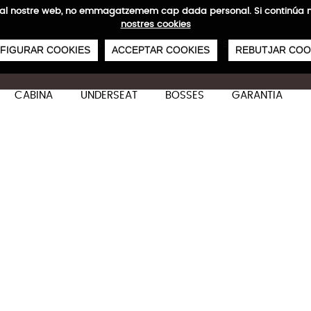
ites al nostre web, no emmagatzemem cap dada personal. Si continú
nostres cookies
0
€
NVIAMENTS GRATUÏTS A PARTIR DE 50 €
PAGAMENT SEGUR
SERVEI 48/72
FIGURAR COOKIES
ACCEPTAR COOKIES
REBUTJAR COO
CABINA
UNDERSEAT
BOSSES
GARANTIA
Horyzon Lite Mitjana
Característiques tècniques
67 x 44 x 27/30 cm
66-73 L
3,4 kg