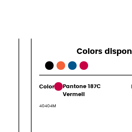
Especificac
Colors dispon
Color:
Pantone 187C
135,00 €
Vermell
(IVA inclòs
40404M