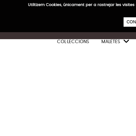
Utiltizem Cookies, únicament per a rastrejar les vis
E
CON

COL·LECCIONS
MALETES