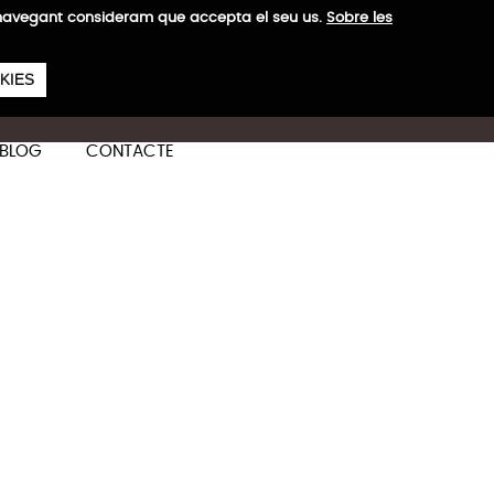
a navegant consideram que accepta el seu us.
Sobre les
657
€
 H
KIES
ES
CA
EN
BLOG
CONTACTE
Més informació