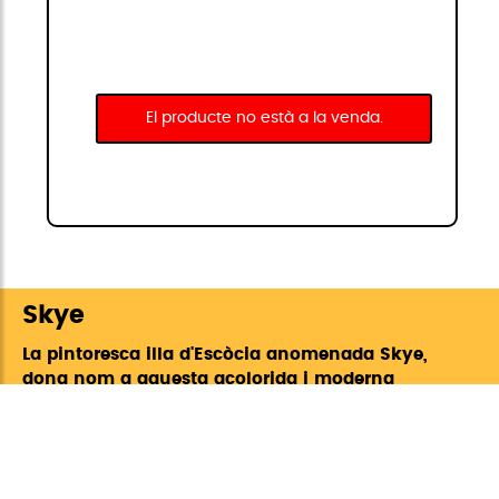
El producte no està a la venda.
Skye
La pintoresca illa d'Escòcia anomenada Skye,
dona nom a aquesta acolorida i moderna
col·lecció de StiviBags. Amb un gran assortit
de fins a set colors, Skye té uns acabats molt
complets amb cremalleres expansibles en
totes les grandàries, rodes dobles, i el folre en