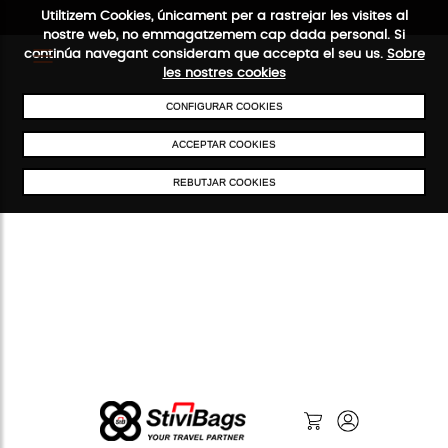
Utiltizem Cookies, únicament per a rastrejar les visites al
nostre web, no emmagatzemem cap dada personal. Si
continúa navegant consideram que accepta el seu us.
Sobre
les nostres cookies
ENVIAMENTS GRATUÏTS A PARTIR DE 50 €
PAGAMENT SEGUR
SERV
CONFIGURAR COOKIES
ACCEPTAR COOKIES
REBUTJAR COOKIES