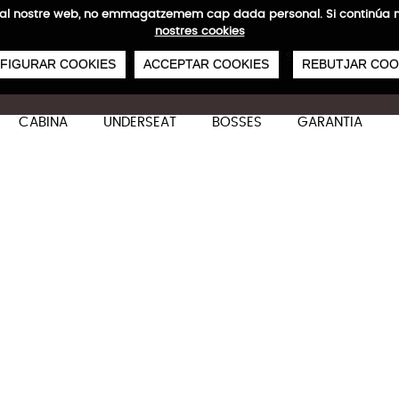
ites al nostre web, no emmagatzemem cap dada personal. Si continú
nostres cookies
0
€
NVIAMENTS GRATUÏTS A PARTIR DE 50 €
PAGAMENT SEGUR
SERVEI 48/72
FIGURAR COOKIES
ACCEPTAR COOKIES
REBUTJAR COO
CABINA
UNDERSEAT
BOSSES
GARANTIA
Skye Mitjana
Característiques tècniques
Dirigida a aquells viatgers que busquen una com
i durabilitat.
67 x 44 x 28/31 cm
72/82 L