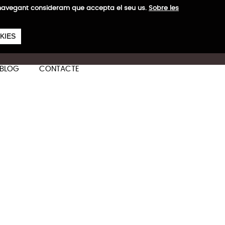
a navegant consideram que accepta el seu us.
Sobre les
657
€
 H
KIES
ES
CA
EN
BLOG
CONTACTE
Més informació
binació d'estil, funcionalitat