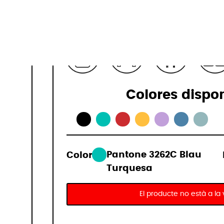
3,5 kg
Colores dispo
Color:
Pantone 3262C Blau
Turquesa
El producte no està a la