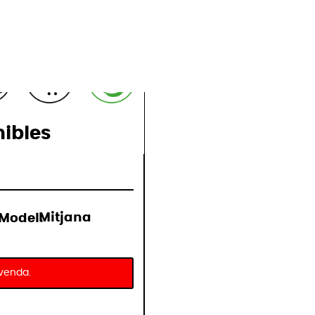
nibles
Model:
Mitjana
 venda.