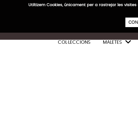
Utiltizem Cookies, únicament per a rastrejar les vis
E
CON

COL·LECCIONS
MALETES