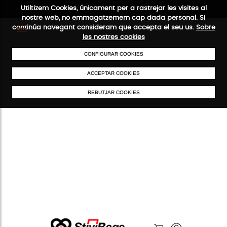
Utiltizem Cookies, únicament per a rastrejar les visites al
nostre web, no emmagatzemem cap dada personal. Si
continúa navegant consideram que accepta el seu us.
Sobre
les nostres cookies
ENVIAMENTS GRATUÏTS A PARTIR DE 50 €
PAGAMENT SEGUR
SE
CONFIGURAR COOKIES
ACCEPTAR COOKIES
REBUTJAR COOKIES