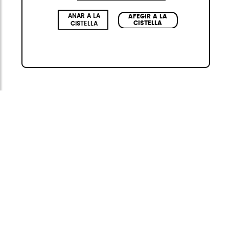
ANAR A LA
AFEGIR A LA
CISTELLA
CISTELLA
ElytePc
Disseny avantguardista i sofisticat:
Inspirada
en l'alta marroquineria, amb
acabats de pell
vegana premium
, estructura
antirratllades
i
colors exclusius.
Sistema de frenada BREAK
WHEELS:
Un exclusiu sistema de frens
incorporat que ofereix més estabilitat i control
en qualsevol superfície.
Máxima seguretat:
Pany de
combinació TSA de 3 dígits
integrada
, assegurant la protecció de ??les
teves pertinences en tot moment.
USB
a