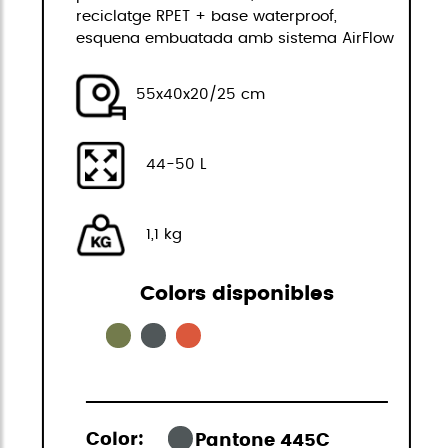
reciclatge RPET + base waterproof,
esquena embuatada amb sistema AirFlow
55x40x20/25 cm
44-50 L
1,1 kg
Colors disponibles
Color:
Pantone 445C