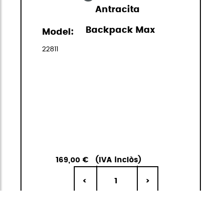
Antracita
Backpack Max
Model:
22811
169,00 €
(IVA inclòs)
1
<
>
ANAR A LA
AFEGIR A LA
CISTELLA
CISTELLA