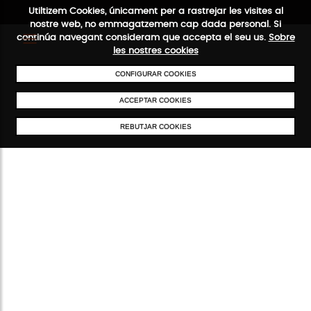
Utiltizem Cookies, únicament per a rastrejar les visites al
nostre web, no emmagatzemem cap dada personal. Si
continúa navegant consideram que accepta el seu us.
Sobre
les nostres cookies
CONFIGURAR COOKIES
ENVIAMENTS GRATUÏTS A PARTIR DE 50 €
PAGAMENT SEGUR
SER
ACCEPTAR COOKIES
REBUTJAR COOKIES