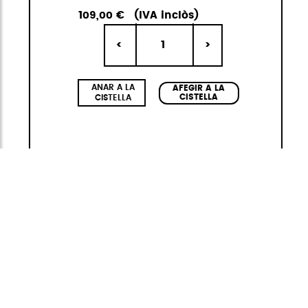
109,00 €
(IVA inclòs)
1
<
>
ANAR A LA
AFEGIR A LA
CISTELLA
CISTELLA
Adventure Eco
Funcional i sostenible
La col·lecció
Adventure ECO
de
StiviBags
ha
estat concebuda pensant en el
dinamisme i
la mobilitat
dels viatgers més exigents i els