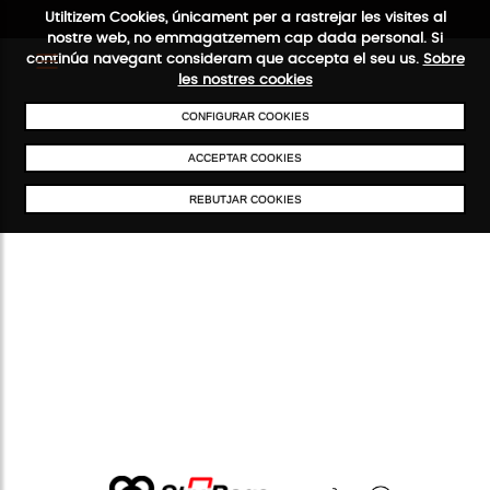
Utiltizem Cookies, únicament per a rastrejar les visites al
nostre web, no emmagatzemem cap dada personal. Si
continúa navegant consideram que accepta el seu us.
Sobre
les nostres cookies
ENVIAMENTS GRATUÏTS A PARTIR DE 50 €
PAGAMENT SEGUR
SER
CONFIGURAR COOKIES
ACCEPTAR COOKIES
REBUTJAR COOKIES