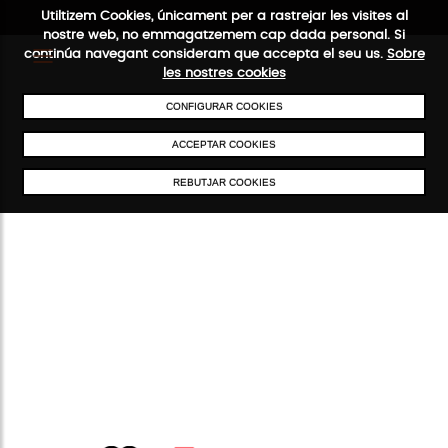
Utiltizem Cookies, únicament per a rastrejar les visites al
nostre web, no emmagatzemem cap dada personal. Si
continúa navegant consideram que accepta el seu us.
Sobre
les nostres cookies
CONFIGURAR COOKIES
ENVIAMENTS GRATUÏTS A PARTIR DE 50 €
PAGAMENT SEGUR
SE
ACCEPTAR COOKIES
REBUTJAR COOKIES