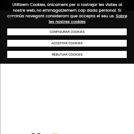
Utiltizem Cookies, únicament per a rastrejar les visites al
nostre web, no emmagatzemem cap dada personal. Si
continúa navegant consideram que accepta el seu us.
Sobre
les nostres cookies
CONFIGURAR COOKIES
ENVIAMENTS GRATUÏTS A PARTIR DE 50 €
PAGAMENT SEGUR
SER
ACCEPTAR COOKIES
REBUTJAR COOKIES