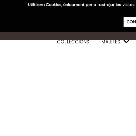
Utiltizem Cookies, únicament per a rastrejar les vis
E
CON

COL·LECCIONS
MALETES