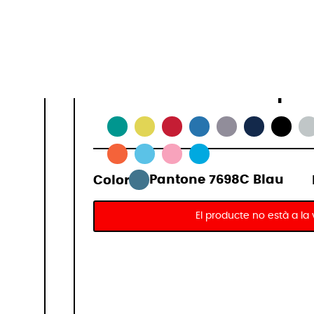
16 L
0,2 kg
Colors dispon
Color:
Pantone 7698C Blau
El producte no està a la