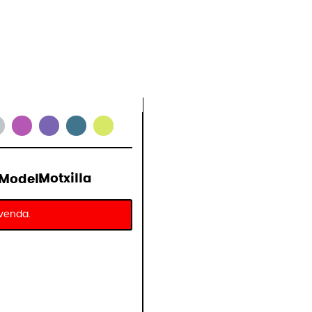
ibles
Model:
Motxilla
 venda.