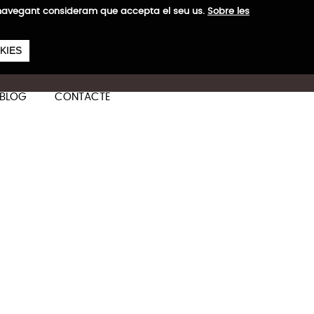
a navegant consideram que accepta el seu us.
Sobre les
657
€
 H
KIES
ES
CA
EN
BLOG
CONTACTE
Més informació
sevol moment. Tria el teu
ica i estils de Stivibags. Mai
of