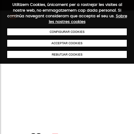
Utiltizem Cookies, únicament per a rastrejar les visites al
nostre web, no emmagatzemem cap dada personal. Si
continúa navegant consideram que accepta el seu us.
Sobre
les nostres cookies
CONFIGURAR COOKIES
ENVIAMENTS GRATUÏTS A PARTIR DE 50 €
PAGAMENT SEGUR
SER
ACCEPTAR COOKIES
REBUTJAR COOKIES