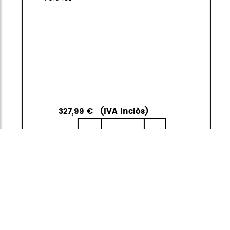
327,99 €
(IVA inclòs)
1
<
>
ANAR A LA
AFEGIR A LA
CISTELLA
CISTELLA