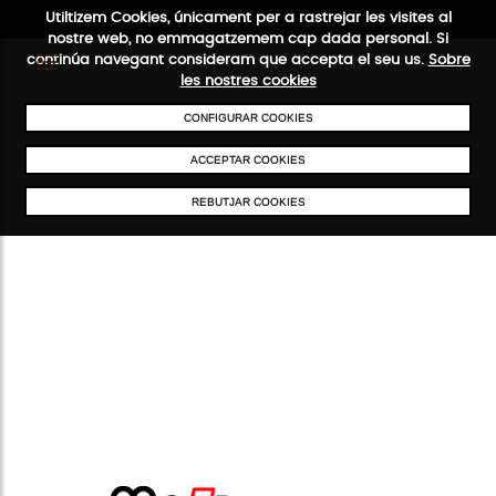
Utiltizem Cookies, únicament per a rastrejar les visites al
nostre web, no emmagatzemem cap dada personal. Si
continúa navegant consideram que accepta el seu us.
Sobre
les nostres cookies
CONFIGURAR COOKIES
ENVIAMENTS GRATUÏTS A PARTIR DE 50 €
PAGAMENT SEGUR
SER
ACCEPTAR COOKIES
REBUTJAR COOKIES