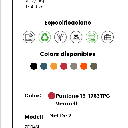
S: 2,4 kg
L: 4,0 kg
Especificacions
Colors disponibles
Color:
Pantone 19-1763TPG
Vermell
Set De 2
Model:
70104SL