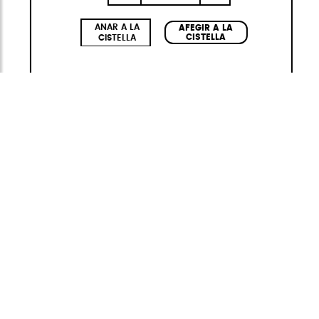
ANAR A LA
AFEGIR A LA
CISTELLA
CISTELLA
Nylontech
Les motxilles Nylontech són perfectes per a
moure's amb total llibertat sense pensar a
facturar el teu equipatge de mà. Amb el seu
material Water Repellent tècnic i els seus
acabats interiors premium amb múltiples
departaments, folre reciclat en RPET, butxaca
de protecció de dades RFID, sistema trolley
integrat i tancament en el pit per a repartir
millor el pes entre el pit i l'esquena.!