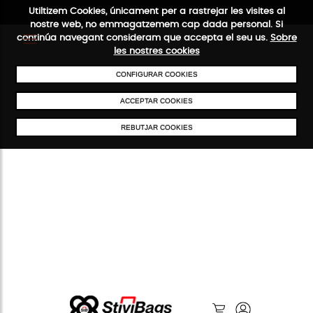
Utiltizem Cookies, únicament per a rastrejar les visites al
nostre web, no emmagatzemem cap dada personal. Si
continúa navegant consideram que accepta el seu us.
Sobre
les nostres cookies
ENVIAMENTS GRATUÏTS A PARTIR DE 50 €
PAGAMENT SEGUR
SERV
CONFIGURAR COOKIES
ACCEPTAR COOKIES
REBUTJAR COOKIES