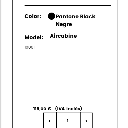
Color:
Pantone Black
Negre
Aircabine
Model:
10001
119,00 €
(IVA inclòs)
1
<
>