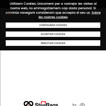
Utiltizem Cookies, únicament per a rastrejar les visites al
nostre web, no emmagatzemem cap dada personal. Si
continúa navegant consideram que accepta el seu us.
Sobre
les nostres cookies
ENVIAMENTS GRATUÏTS A PARTIR DE 50 €
PAGAMENT SEGUR
SERVEI
CONFIGURAR COOKIES
ACCEPTAR COOKIES
REBUTJAR COOKIES