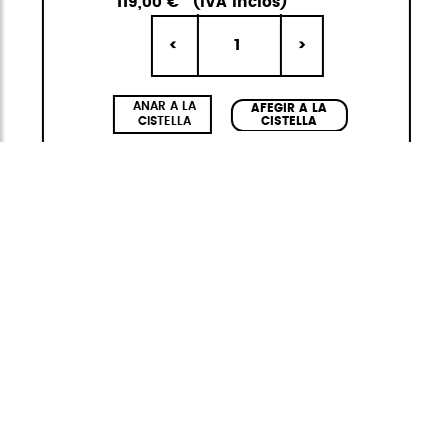
119,00 €
(IVA inclòs)
1
<
>
ANAR A LA
AFEGIR A LA
CISTELLA
CISTELLA
Waterproof
La família Waterproof de StiviBags creix.
Aquesta col·lecció fabricada amb materials
reciclats RPET s'actualitza amb les noves
tendències de color, nous interiors amb
butxaca hidrofugada i interiors ECO RPET.
Descobreix un món nou d'aventures i colors,