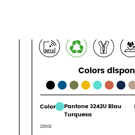
15,7"
Especificac
Colors dispon
Color:
Pantone 3242U Blau
119,00 €
Turquesa
(IVA inclòs)
20012