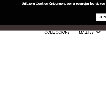
Utiltizem Cookies, únicament per a rastrejar les vis
E
CON

COL·LECCIONS
MALETES