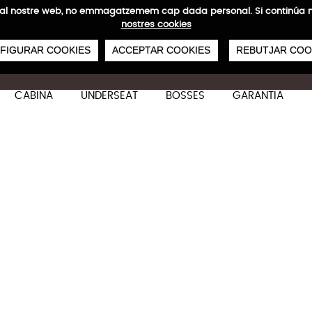
ites al nostre web, no emmagatzemem cap dada personal. Si continú
nostres cookies
0
€
NVIAMENTS GRATUÏTS A PARTIR DE 50 €
PAGAMENT SEGUR
SERVEI 48/72
FIGURAR COOKIES
ACCEPTAR COOKIES
REBUTJAR COO
CABINA
UNDERSEAT
BOSSES
GARANTIA
Waterproof Aircabine
Característiques tècniques
40x 30 x 20/25 cm
31/36 L
0,8 kg