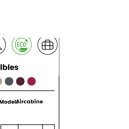
ions
ibles
Model:
Aircabine