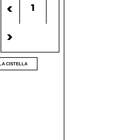
1
<
>
LA CISTELLA