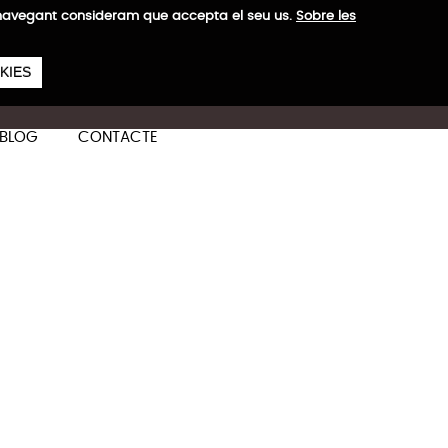
a navegant consideram que accepta el seu us.
Sobre les
657
€
 H
KIES
ES
CA
EN
BLOG
CONTACTE
Més informació