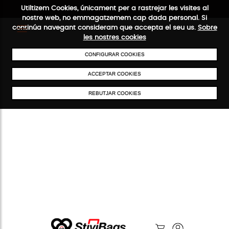
Utiltizem Cookies, únicament per a rastrejar les visites al
nostre web, no emmagatzemem cap dada personal. Si
continúa navegant consideram que accepta el seu us.
Sobre
les nostres cookies
ENVIAMENTS GRATUÏTS A PARTIR DE 50 €
PAGAMENT SEGUR
SERV
CONFIGURAR COOKIES
ACCEPTAR COOKIES
REBUTJAR COOKIES