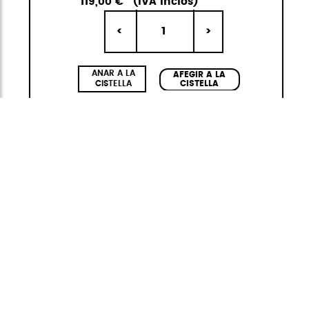
119,00 €
(IVA inclòs)
1
<
>
ANAR A LA
AFEGIR A LA
CISTELLA
CISTELLA
Waterproof
La família Waterproof de StiviBags creix.
Aquesta col·lecció fabricada amb materials
reciclats RPET s'actualitza amb les noves
tendències de color, nous interiors amb
butxaca hidrofugada i interiors ECO RPET.
Descobreix un món nou d'aventures i colors,