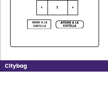
1
<
>
ANAR A LA
AFEGIR A LA
CISTELLA
CISTELLA
Citybag
La col·lecció Citybag Mini de StiviBags és la
combinació perfecta de disseny urbà,
versatilitat i resistència. Composta per tres
bosses de diferents mides, sempre en kit de 3,
disponibles en quatre colors elegants i de
moda, ideals per a qualsevol ocasió. Fabricats
en poliuretà d'alta qualitat, amb cremalleres