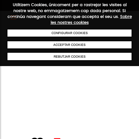
Utiltizem Cookies, únicament per a rastrejar les visites al
nostre web, no emmagatzemem cap dada personal. Si
continúa navegant consideram que accepta el seu us.
Sobre
les nostres cookies
CONFIGURAR COOKIES
ENVIAMENTS GRATUÏTS A PARTIR DE 50 €
PAGAMENT SEGUR
SERVE
ACCEPTAR COOKIES
REBUTJAR COOKIES