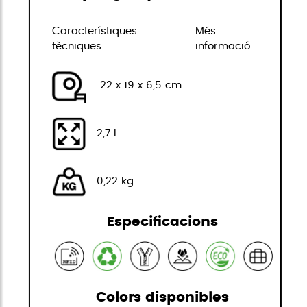
Característiques
Més
tècniques
informació
22 x 19 x 6,5 cm
2,7 L
0,22 kg
Especificacions
Colors disponibles