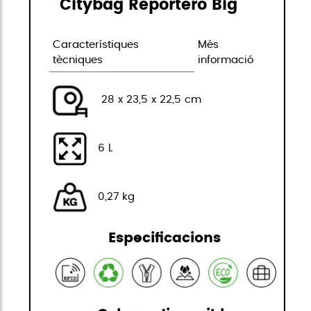
Citybag Reportero Big
Característiques
Més
tècniques
informació
28 x 23,5 x 22,5 cm
6 L
0,27 kg
Especificacions