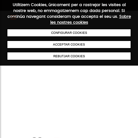
Utiltizem Cookies, únicament per a rastrejar les visites al
nostre web, no emmagatzemem cap dada personal. Si
continúa navegant consideram que accepta el seu us.
Sobre
les nostres cookies
CONFIGURAR COOKIES
ENVIAMENTS GRATUÏTS A PARTIR DE 50 €
PAGAMENT SEGUR
SERV
ACCEPTAR COOKIES
REBUTJAR COOKIES