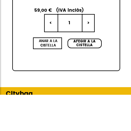
59,00 €
(IVA inclòs)
1
<
>
ANAR A LA
AFEGIR A LA
CISTELLA
CISTELLA
Citybag
La col·lecció Citybag Mini de StiviBags és la
combinació perfecta de disseny urbà,
versatilitat i resistència. Composta per tres
bosses de diferents mides, sempre en kit de 3,
disponibles en quatre colors elegants i de