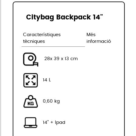
Citybag Backpack 14"
Característiques
Més
tècniques
informació
28x 39 x 13 cm
14 L
0,60 kg
14" + Ipad