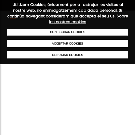
Utiltizem Cookies, únicament per a rastrejar les visites al
nostre web, no emmagatzemem cap dada personal. Si
continúa navegant consideram que accepta el seu us.
Sobre
les nostres cookies
CONFIGURAR COOKIES
ENVIAMENTS GRATUÏTS A PARTIR DE 50 €
PAGAMENT SEGUR
SERVE
ACCEPTAR COOKIES
REBUTJAR COOKIES