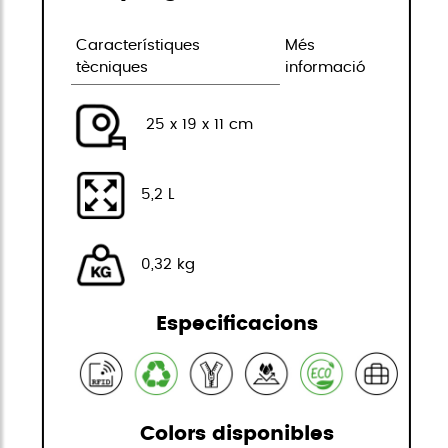
Característiques
Més
tècniques
informació
25 x 19 x 11 cm
5,2 L
0,32 kg
Especificacions
Colors disponibles