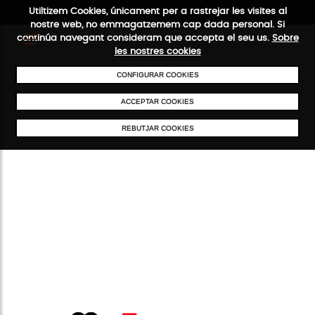
Utiltizem Cookies, únicament per a rastrejar les visites al
nostre web, no emmagatzemem cap dada personal. Si
continúa navegant consideram que accepta el seu us.
Sobre
les nostres cookies
CONFIGURAR COOKIES
ENVIAMENTS GRATUÏTS A PARTIR DE 50 €
PAGAMENT SEGUR
SERVE
ACCEPTAR COOKIES
REBUTJAR COOKIES