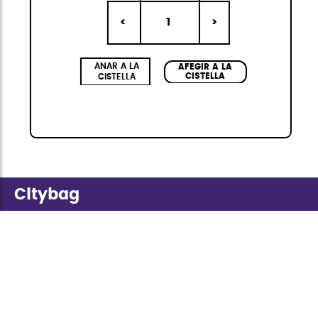
1
<
>
ANAR A LA
AFEGIR A LA
CISTELLA
CISTELLA
Citybag
La col·lecció Citybag Mini de StiviBags és la
combinació perfecta de disseny urbà,
versatilitat i resistència. Composta per tres
bosses de diferents mides, sempre en kit de 3,
disponibles en quatre colors elegants i de
moda, ideals per a qualsevol ocasió. Fabricats
en poliuretà d'alta qualitat, amb cremalleres