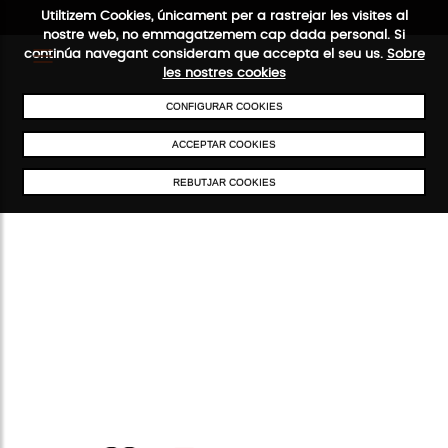
Utiltizem Cookies, únicament per a rastrejar les visites al
nostre web, no emmagatzemem cap dada personal. Si
continúa navegant consideram que accepta el seu us.
Sobre
les nostres cookies
CONFIGURAR COOKIES
ENVIAMENTS GRATUÏTS A PARTIR DE 50 €
PAGAMENT SEGUR
SERV
ACCEPTAR COOKIES
REBUTJAR COOKIES