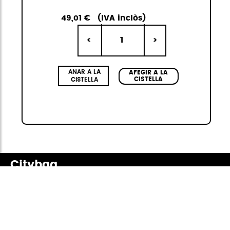
49,01 €
(IVA inclòs)
1
<
>
ANAR A LA
AFEGIR A LA
CISTELLA
CISTELLA
Citybag
La col·lecció Citybag Mini de StiviBags és la
combinació perfecta de disseny urbà,
versatilitat i resistència. Composta per tres
bosses de diferents mides, sempre en kit de 3,
disponibles en quatre colors elegants i de