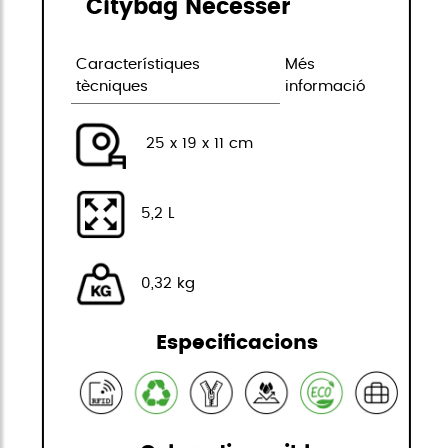
Citybag Necesser
Característiques
Més
tècniques
informació
25 x 19 x 11 cm
5,2 L
0,32 kg
Especificacions