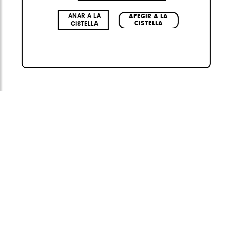
ANAR A LA
AFEGIR A LA
CISTELLA
CISTELLA
ElytePc
Disseny avantguardista i sofisticat:
Inspirada
en l'alta marroquineria, amb
acabats de pell
vegana premium
, estructura
antirratllades
i
colors exclusius.
Sistema de frenada BREAK
WHEELS:
Un exclusiu sistema de frens
incorporat que ofereix més estabilitat i control
en qualsevol superfície.
Máxima seguretat:
Pany de
combinació TSA de 3 dígits
integrada
, assegurant la protecció de ??les
teves pertinences en tot moment.
USB
a