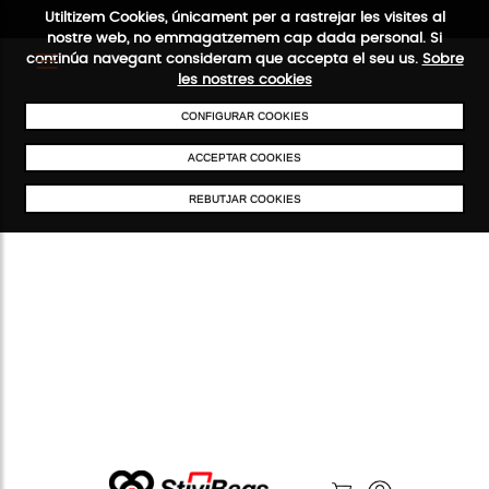
Utiltizem Cookies, únicament per a rastrejar les visites al
nostre web, no emmagatzemem cap dada personal. Si
continúa navegant consideram que accepta el seu us.
Sobre
les nostres cookies
ENVIAMENTS GRATUÏTS A PARTIR DE 50 €
PAGAMENT SEGUR
SERVE
CONFIGURAR COOKIES
ACCEPTAR COOKIES
REBUTJAR COOKIES