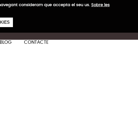
a navegant consideram que accepta el seu us.
Sobre les
657
€
 H
KIES
ES
CA
EN
BLOG
CONTACTE
Més informació