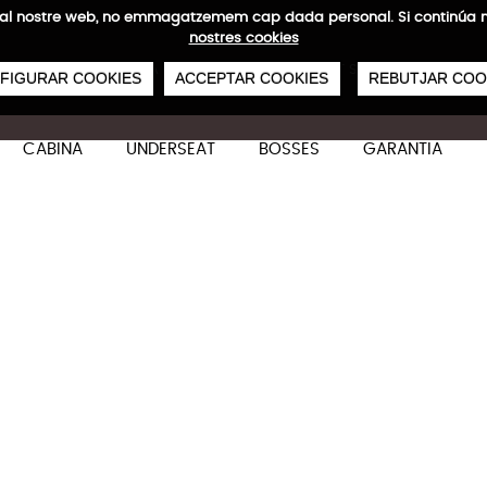
ites al nostre web, no emmagatzemem cap dada personal. Si continú
nostres cookies
0
€
NVIAMENTS GRATUÏTS A PARTIR DE 50 €
PAGAMENT SEGUR
SERVEI 48/72
FIGURAR COOKIES
ACCEPTAR COOKIES
REBUTJAR COO
CABINA
UNDERSEAT
BOSSES
GARANTIA
Carbonlight SE Gran
Característiques tècniques
77 x 54 x 31/34 cm
121-129 L
4,4 kg