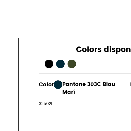
Especificac
Colors dispon
Color:
Pantone 303C Blau
199,00 €
Marí
(IVA inclòs
32502L