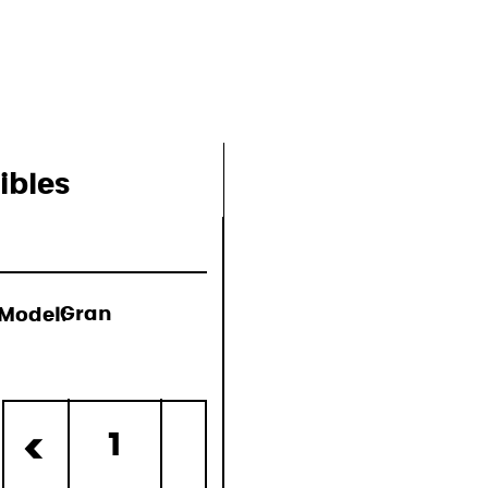
ions
ibles
Model:
Gran
)
1
<