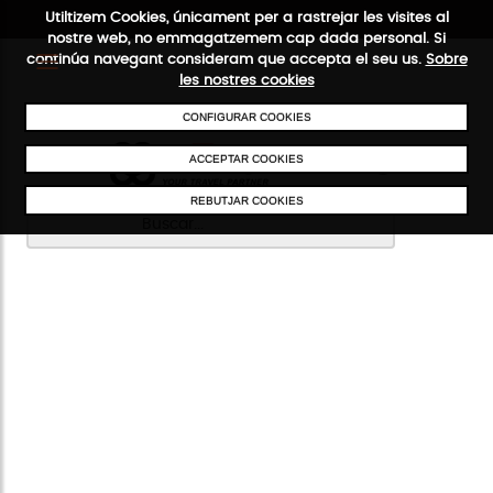
Utiltizem Cookies, únicament per a rastrejar les visites al
nostre web, no emmagatzemem cap dada personal. Si
ENVIAMENTS GRATUÏTS A PARTIR DE 50 €
PAGAMENT
continúa navegant consideram que accepta el seu us.
Sobre
les nostres cookies
CONFIGURAR COOKIES
ACCEPTAR COOKIES
REBUTJAR COOKIES