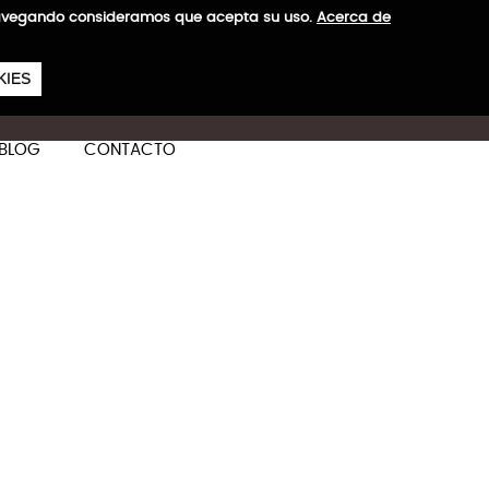
a navegando consideramos que acepta su uso.
Acerca de
657
€
KIES
ES
CA
EN
BLOG
CONTACTO
a + Mediana
ás información
S: 2,50 kg
M: 2,95 kg
ones