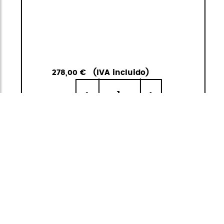
278,00 €
(IVA incluido)
1
<
>
IR A LA
AÑADIR A LA
CESTA
CESTA
Carbonlight