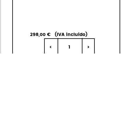
298,00 €
(IVA incluido)
1
<
>
IR A LA
AÑADIR A LA
CESTA
CESTA
Ecowave
Ecowave se inspira en las olas del mar y sus