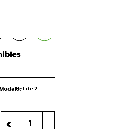
ones
nibles
Modelo:
Set de 2
o)
1
<