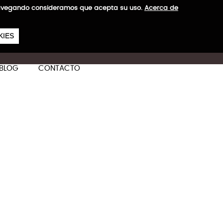
a navegando consideramos que acepta su uso.
Acerca de
657
€
KIES
ES
CA
EN
BLOG
CONTACTO
na + Cabina
ás información
e StiviBags. Una colección
nvenida a nuevas aventuras.
S: 2,6 kg
S: 2,6 kg