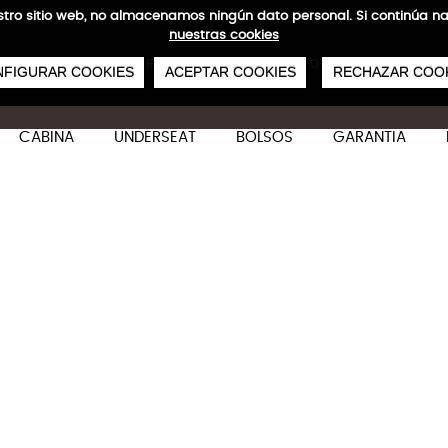
 nuestro sitio web, no almacenamos ningún dato personal. Si continú
nuestras cookies
0
€
ENVÍOS GRATIS A PARTIR DE 50 €
PAGO SEGURO
SERVICIO 48/72 H
FIGURAR COOKIES
ACEPTAR COOKIES
RECHAZAR COO
CABINA
UNDERSEAT
BOLSOS
GARANTIA
Horyzon Lite Set de 2 Cabi
Características técnicas
M
Viaja más allá del horizonte
con HORYZON LITE d
moderna, funcional y sostenible que da la bie
Ligera. Expandible. Inolvidable.
S: 55x 40x 20/23 cm
S: 36-42 L
S: 55x 40x 20/23 cm
S: 36-42 L