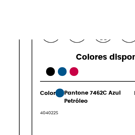
Especificaci
Colores dispo
Color:
Pantone 7462C Azul
237,99 €
Petróleo
(IVA incluid
404022S