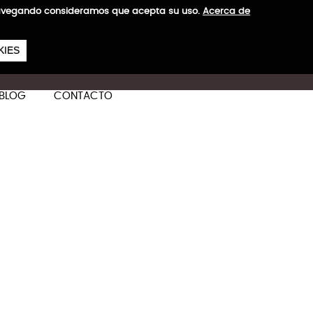
a navegando consideramos que acepta su uso.
Acerca de
657
€
KIES
ES
CA
EN
BLOG
CONTACTO
+ Cabina
ás información
S: 2,40 kg
S: 2,40 kg
ones