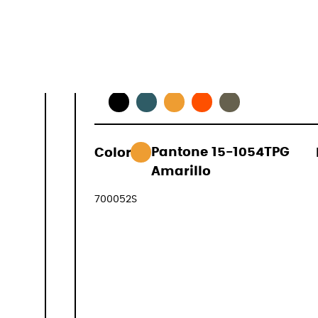
Colores dispo
Color:
Pantone 15-1054TPG
298,00 €
Amarillo
(IVA incluid
700052S