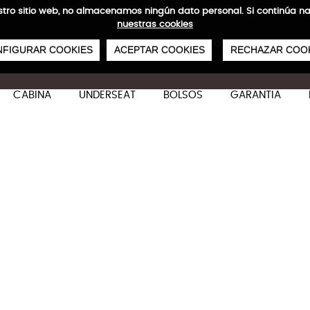
 nuestro sitio web, no almacenamos ningún dato personal. Si continú
nuestras cookies
0
€
ENVÍOS GRATIS A PARTIR DE 50 €
PAGO SEGURO
SERVICIO 48/72 H
FIGURAR COOKIES
ACEPTAR COOKIES
RECHAZAR COO
CABINA
UNDERSEAT
BOLSOS
GARANTIA
Ecowave Set de 2 Cabina 
Características técnicas
M
S: 55x 40x 21/23 cm
S: 44/50 L
S: 55x 40x 21/23 cm
S: 44/50 L
Especificaci