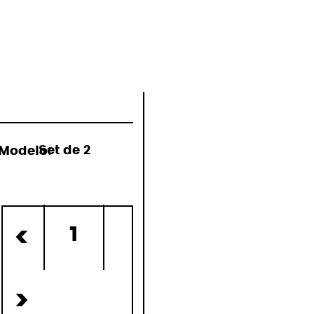
nibles
Modelo:
Set de 2
o)
1
<
>