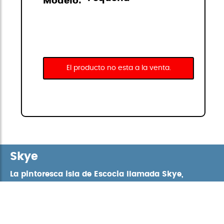
Modelo:
El producto no esta a la venta.
Skye
La pintoresca isla de Escocia llamada Skye,
da nombre a esta colorida y moderna
colección de StiviBags. Con un gran surtido
de hasta siete colores, Skye tiene unos
acabados muy completos con cremalleras