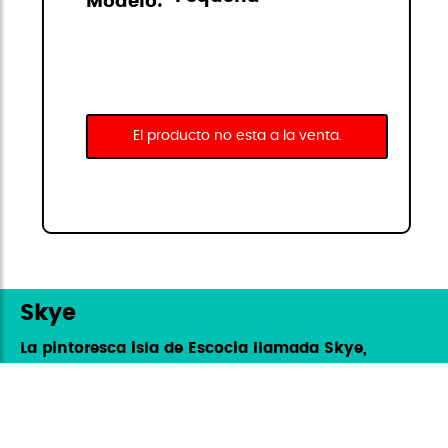
Modelo:
El producto no esta a la venta.
Skye
La pintoresca isla de Escocia llamada Skye,
da nombre a esta colorida y moderna
colección de StiviBags. Con un gran surtido
de hasta siete colores, Skye tiene unos
acabados muy completos con cremalleras