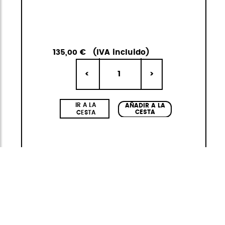
135,00 €
(IVA incluido)
1
<
>
IR A LA
AÑADIR A LA
CESTA
CESTA
Horyzon Lite
Más allá del horizonte