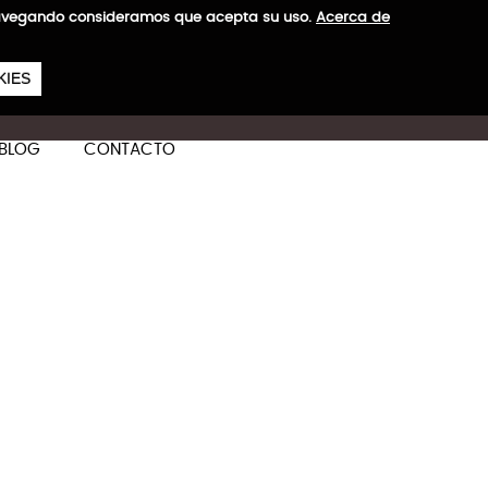
a navegando consideramos que acepta su uso.
Acerca de
657
€
KIES
ES
CA
EN
BLOG
CONTACTO
a
ás información
 con el sistema de
egocios, escapadas de fin de
 (Valorado en 29,90€)