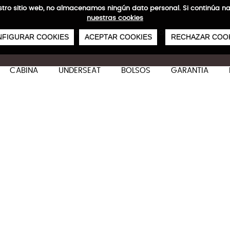
 nuestro sitio web, no almacenamos ningún dato personal. Si continú
nuestras cookies
0
€
ENVÍOS GRATIS A PARTIR DE 50 €
PAGO SEGURO
SERVICIO 48/72 H
FIGURAR COOKIES
ACEPTAR COOKIES
RECHAZAR COO
CABINA
UNDERSEAT
BOLSOS
GARANTIA
Waterproof Airmax Mochil
Características técnicas
M
Capacidad base de 40 L, expansible hasta 60 L
compresión al vacío. Perfecta para viajes de n
semana o el día a día universitario.
Equipaje de mano apto para EASYJET.
Regalo de un
aspirador "air machine"
incluido.
44x32.5x14/22 cm