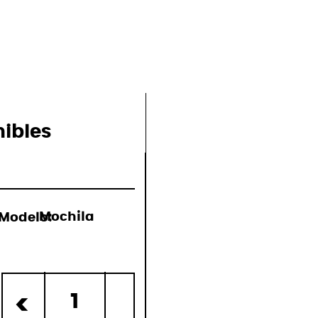
nibles
Modelo:
Mochila
o)
1
<