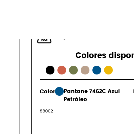
40-50 L
1,1 kg
Colores dispo
Color:
Pantone 7462C Azul
169,00 €
Petróleo
(IVA incluid
88002