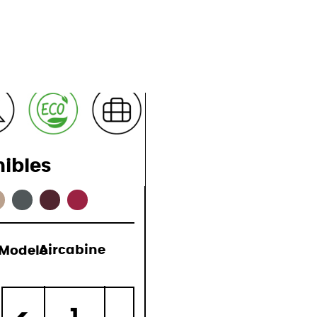
ones
nibles
Modelo:
Aircabine
)
1