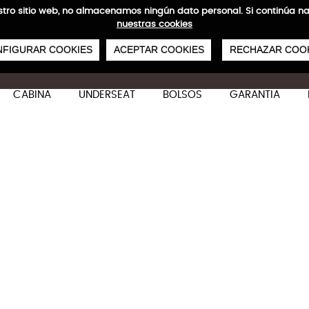
 nuestro sitio web, no almacenamos ningún dato personal. Si continú
nuestras cookies
0
€
ENVÍOS GRATIS A PARTIR DE 50 €
PAGO SEGURO
SERVICIO 48/72 H
FIGURAR COOKIES
ACEPTAR COOKIES
RECHAZAR COO
CABINA
UNDERSEAT
BOLSOS
GARANTIA
Waterproof Aircabine
Características técnicas
M
40x 30 x 20/25 cm
31/36 L
0,8 kg