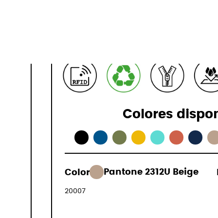
15,7"
Especificaci
Colores dispo
119,00 €
Color:
Pantone 2312U Beige
(IVA incluido
20007