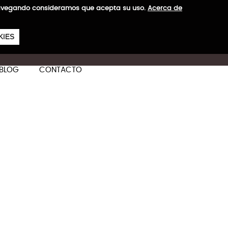
a navegando consideramos que acepta su uso.
Acerca de
657
€
KIES
ES
CA
EN
BLOG
CONTACTO
ás información